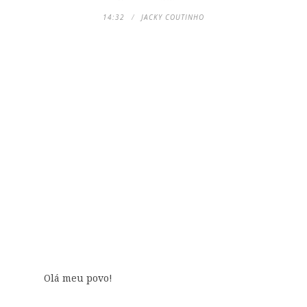
14:32
JACKY COUTINHO
Olá meu povo!