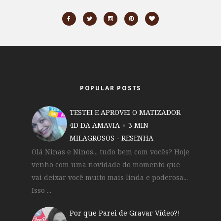
POPULAR POSTS
TESTEI E APROVEI O MATIZADOR
4D DA AMAVIA + 3 MIN
MILAGROSOS - RESENHA
Olá Ninas e Ninos... tudo bem com vocês? Hoje
venho com uma novidade do momento que
vai deixar você muito mais linda e poderosa...
Isso ...
Por que Parei de Gravar Vídeo?!